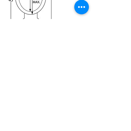
Contactgegevens
+ 0032472594545
info@maximbode.be
Uudsdale 2, Damme, België
© 2019 Maxim Bode Photography Uudsdale 2, 8340
Moerkerke (Damme)
BTW BE
0547 6315 14
Tel:
0472 59 45 45
info@maximbode.be