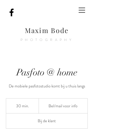
Maxim Bode
PHOTOGRAPHY
Pasfoto @ home
De mobiele pasfotostudio komt bij u thuis langs
Bel/mail
voor
30 min.
3
Bel/mail voor info
info
0
m
Bij de klant
i
n